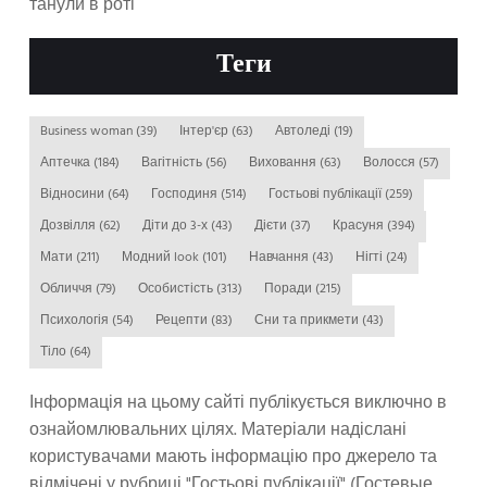
танули в роті
Теги
Business woman
(39)
Інтер'єр
(63)
Автоледі
(19)
Аптечка
(184)
Вагітність
(56)
Виховання
(63)
Волосся
(57)
Відносини
(64)
Господиня
(514)
Гостьові публікації
(259)
Дозвілля
(62)
Діти до 3-х
(43)
Дієти
(37)
Красуня
(394)
Мати
(211)
Модний look
(101)
Навчання
(43)
Нігті
(24)
Обличчя
(79)
Особистість
(313)
Поради
(215)
Психологія
(54)
Рецепти
(83)
Сни та прикмети
(43)
Тіло
(64)
Інформація на цьому сайті публікується виключно в
ознайомлювальних цілях. Матеріали надіслані
користувачами мають інформацію про джерело та
відмічені у рубриці "Гостьові публікації" (Гостевые