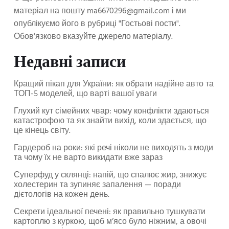
матеріал на пошту
ma6670296@gmail.com
і ми
опублікуємо його в рубриці "Гостьові пости".
Обов'язково вказуйте джерело матеріалу.
Недавні записи
Кращий пікап для України: як обрати надійне авто та
ТОП-5 моделей, що варті вашої уваги
Глухий кут сімейних чвар: чому конфлікти здаються
катастрофою та як знайти вихід, коли здається, що
це кінець світу.
Гардероб на роки: які речі ніколи не виходять з моди
та чому їх не варто викидати вже зараз
Суперфуд у склянці: напій, що спалює жир, знижує
холестерин та зупиняє запалення — поради
дієтологів на кожен день.
Секрети ідеальної печені: як правильно тушкувати
картоплю з куркою, щоб м’ясо було ніжним, а овочі