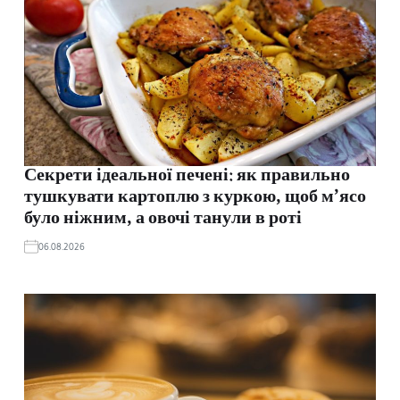
Секрети ідеальної печені: як правильно
тушкувати картоплю з куркою, щоб м’ясо
було ніжним, а овочі танули в роті
06.08.2026