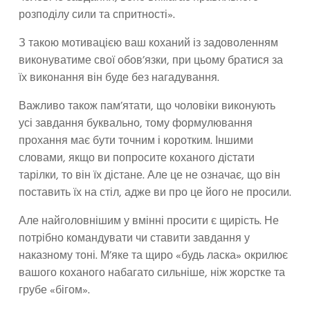
розподілу сили та спритності».
З такою мотивацією ваш коханий із задоволенням
виконуватиме свої обов’язки, при цьому братися за
їх виконання він буде без нагадування.
Важливо також пам’ятати, що чоловіки виконують
усі завдання буквально, тому формулювання
прохання має бути точним і коротким. Іншими
словами, якщо ви попросите коханого дістати
тарілки, то він їх дістане. Але це не означає, що він
поставить їх на стіл, адже ви про це його не просили.
Але найголовнішим у вмінні просити є щирість. Не
потрібно командувати чи ставити завдання у
наказному тоні. М’яке та щиро «будь ласка» окрилює
вашого коханого набагато сильніше, ніж жорстке та
грубе «бігом».