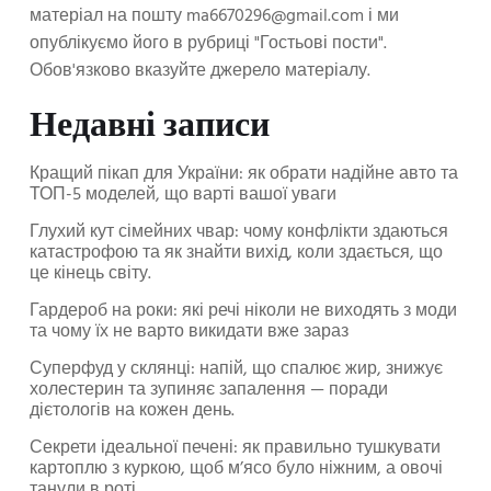
матеріал на пошту
ma6670296@gmail.com
і ми
опублікуємо його в рубриці "Гостьові пости".
Обов'язково вказуйте джерело матеріалу.
Недавні записи
Кращий пікап для України: як обрати надійне авто та
ТОП-5 моделей, що варті вашої уваги
Глухий кут сімейних чвар: чому конфлікти здаються
катастрофою та як знайти вихід, коли здається, що
це кінець світу.
Гардероб на роки: які речі ніколи не виходять з моди
та чому їх не варто викидати вже зараз
Суперфуд у склянці: напій, що спалює жир, знижує
холестерин та зупиняє запалення — поради
дієтологів на кожен день.
Секрети ідеальної печені: як правильно тушкувати
картоплю з куркою, щоб м’ясо було ніжним, а овочі
танули в роті