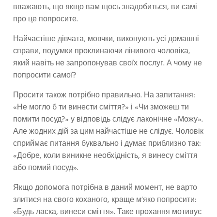
вважають, що якщо вам щось знадобиться, ви самі
про це попросите.
Найчастіше дівчата, мовчки, виконують усі домашні
справи, подумки проклинаючи лінивого чоловіка,
який навіть не запропонував своїх послуг. А чому не
попросити самої?
Просити також потрібно правильно. На запитання:
«Не могло б ти винести сміття?» і «Чи зможеш ти
помити посуд?» у відповідь слідує лаконічне «Можу».
Але жодних дій за цим найчастіше не слідує. Чоловік
сприймає питання буквально і думає приблизно так:
«Добре, коли виникне необхідність, я винесу сміття
або помий посуд».
Якщо допомога потрібна в даний момент, не варто
злитися на свого коханого, краще м’яко попросити:
«Будь ласка, винеси сміття». Таке прохання мотивує