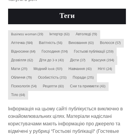
Теги
Business woman
(39)
Інтер'єр
(63)
Автоледі
(19)
Аптечка
(184)
Вагітність
(56)
Виховання
(63)
Волосся
(57)
Відносини
(64)
Господиня
(514)
Гостьові публікації
(259)
Дозвілля
(62)
Діти до 3-х
(43)
Дієти
(37)
Красуня
(394)
Мати
(211)
Модний look
(101)
Навчання
(43)
Нігті
(24)
Обличчя
(79)
Особистість
(313)
Поради
(215)
Психологія
(54)
Рецепти
(83)
Сни та прикмети
(43)
Тіло
(64)
Інформація на цьому сайті публікується виключно в
ознайомлювальних цілях. Матеріали надіслані
користувачами мають інформацію про джерело та
відмічені у рубриці "Гостьові публікації" (Гостевые