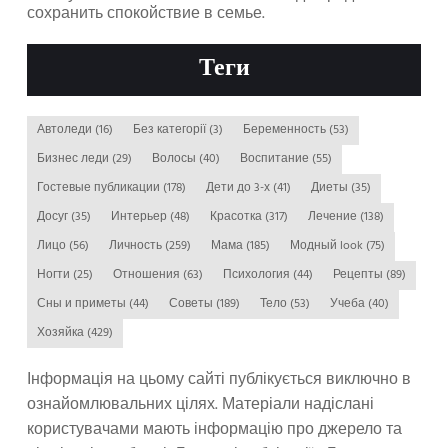
сохранить спокойствие в семье.
Теги
Автоледи
(16)
Без категорії
(3)
Беременность
(53)
Бизнес леди
(29)
Волосы
(40)
Воспитание
(55)
Гостевые публикации
(178)
Дети до 3-х
(41)
Диеты
(35)
Досуг
(35)
Интерьер
(48)
Красотка
(317)
Лечение
(138)
Лицо
(56)
Личность
(259)
Мама
(185)
Модный look
(75)
Ногти
(25)
Отношения
(63)
Психология
(44)
Рецепты
(89)
Сны и приметы
(44)
Советы
(189)
Тело
(53)
Учеба
(40)
Хозяйка
(429)
Інформація на цьому сайті публікується виключно в
ознайомлювальних цілях. Матеріали надіслані
користувачами мають інформацію про джерело та