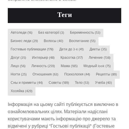
Теги
Автоледи
(16)
Без категорії
(3)
Беременность
(53)
Бизнес леди
(29)
Волосы
(40)
Воспитание
(55)
Гостевые публикации
(178)
Дети до 3-х
(41)
Диеты
(35)
Досуг
(35)
Интерьер
(48)
Красотка
(317)
Лечение
(138)
Лицо
(56)
Личность
(259)
Мама
(185)
Модный look
(75)
Ногти
(25)
Отношения
(63)
Психология
(44)
Рецепты
(89)
Сны и приметы
(44)
Советы
(189)
Тело
(53)
Учеба
(40)
Хозяйка
(429)
Інформація на цьому сайті публікується виключно в
ознайомлювальних цілях. Матеріали надіслані
користувачами мають інформацію про джерело та
відмічені у рубриці "Гостьові публікації" (Гостевые