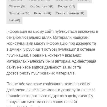
Обличчя
(79)
Особистість
(313)
Поради
(215)
Психологія
(54)
Рецепти
(83)
Сни та прикмети
(43)
Тіло
(64)
Інформація на цьому сайті публікується виключно в
ознайомлювальних цілях. Матеріали надіслані
користувачами мають інформацію про джерело та
відмічені у рубриці "Гостьові публікації" (Гостевые
публикации). Права на контент у вказаних
матеріалах належать їхнім авторам. Адміністрація
сайту не несе відповідальності за зміст та
достовірність публікованих матеріалів.
Повне або часткове копіювання текстів з сайту
дозволено лише з письмового дозволу та лише за
наявністю зворотнього відкритого до індексації у
пошукових системах посилання на сайт