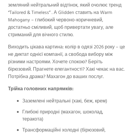
земляний нейтральний відтінок, який очолює тренд
“Tailored & Timeless” . А Glidden ставить на Warm
Mahogany – глибокий червоно-коричневий,
достатньо сміливий, щоб привертати увагу, але
стриманий для вічного стилю.
Виходить цікава картина: колір в одязі 2026 року – це
не диктат однієї компанії, а свобода вибору між
різними настроями. Хочете спокою? Беріть
бірюзовий. Прагнете елегантності? Хакі чекає на вас.
Потрібна драма? Махагон до ваших послуг.
Трійка головних напрямків:
Заземлені нейтральні (хакі, беж, крем)
Глибокі природні (махагон, шоколад,
теракота)
Трансформаційні холодні (бірюзовий,