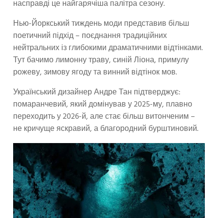
насправді це найгарячіша палітра сезону.
Нью-Йоркський тиждень моди представив більш
поетичний підхід – поєднання традиційних
нейтральних із глибокими драматичними відтінками.
Тут бачимо лимонну траву, синій Ліона, примулу
рожеву, зимову ягоду та винний відтінок мов.
Український дизайнер Андре Тан підтверджує:
помаранчевий, який домінував у 2025-му, плавно
переходить у 2026-й, але стає більш витонченим –
не кричуще яскравий, а благородний бурштиновий.