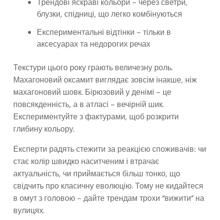
Трендові яскраві кольори – через светри,
блузки, спідниці, що легко комбінуються
Експериментальні відтінки – тільки в
аксесуарах та недорогих речах
Текстури цього року грають величезну роль.
Махагоновий оксамит виглядає зовсім інакше, ніж
махагоновий шовк. Бірюзовий у денімі – це
повсякденність, а в атласі – вечірній шик.
Експериментуйте з фактурами, щоб розкрити
глибину кольору.
Експерти радять стежити за реакцією споживачів: чи
стає колір швидко наситченим і втрачає
актуальність, чи приймається більш тонко, що
свідчить про класичну еволюцію. Тому не кидайтеся
в омут з головою – дайте трендам трохи “вижити” на
вулицях.