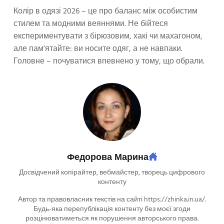
Колір в одязі 2026 – це про баланс між особистим
стилем та модними веяннями. Не бійтеся
експериментувати з бірюзовим, хакі чи махагоном,
але пам’ятайте: ви носите одяг, а не навпаки.
Головне – почуватися впевнено у тому, що обрали.
Федорова Марина
Досвідчений копірайтер, вебмайстер, творець цифрового
контенту
Автор та правовласник текстів на сайті https://zhinka.in.ua/.
Будь-яка перепублікація контенту без моєї згоди
розцінюватиметься як порушення авторського права.