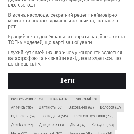
вже сьогодні!
Вівсяна насолода: секретний рецепт неймовірно
м’якого та ніжного домашнього печива, що тане в
роті
Кращий пікап для України: як обрати надійне авто та
ТОП-5 моделей, що варті вашої уваги
Глухий кут сімейних чвар: чому конфлікти здаються
катастрофою та як знайти вихід, коли здається, що
це кінець світу.
Теги
Business woman
(39)
Інтер'єр
(63)
Автоледі
(19)
Аптечка
(185)
Вагітність
(56)
Виховання
(63)
Волосся
(57)
Відносини
(64)
Господиня
(515)
Гостьові публікації
(259)
Дозвілля
(62)
Діти до 3-х
(43)
Дієти
(37)
Красуня
(395)
Мати
(211)
Модний look
(101)
Навчання
(43)
Нігті
(24)