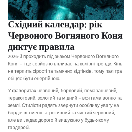
Східний календар: рік
Червоного Вогняного Коня
диктує правила
2026-й проходить під знаком Червоного Вогняного
Коня – і це серйозно впливає на колірні тренди. Кінь
не терпить сірості та тьмяних відтінків, тому палітра
обіцяє бути енергійною.
У фаворитах червоний, бордовий, помаранчевий,
теракотовий, золотий та мідний – вся гама вогню та
землі. Стилісти радять звернути особливу увагу на
бордо: він менш агресивний за чистий червоний,
але виглядає дорого й вишукано у будь-якому
гардеробі.