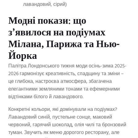
лавандовий, сірий)
Модні покази: що
з’явилося на подіумах
Мілана, Парижа та Нью-
Йорка
Палітра Лондонського тижня моди осінь-зима 2025-
2026 гармонізує креативність, спадщину та зміни –
це глибока, настроєва атмосфера, збагачена
елегантними земляними тонами та ефемерними
відтінками білого й лавандового.
Конкретні кольори, які домінували на подіумах?
Лавандовий синій, пустельне сонце, маковий
червоний, гарячий шоколад, олія чилі та бронзовий
туман. Звучить як меню дорогого ресторану, але