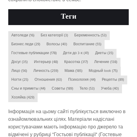
Теги
Автоледи
(16)
Без категорії
(3)
Беременность
(53)
Бизнес леди
(29)
Волосы
(40)
Воспитание
(55)
Гостевые публикации
(178)
Дети до 3-х
(41)
Диеты
(35)
Досуг
(35)
Интерьер
(48)
Красотка
(317)
Лечение
(138)
Лицо
(56)
Личность
(259)
Мама
(185)
Модный look
(75)
Ногти
(25)
Отношения
(63)
Психология
(44)
Рецепты
(89)
Сны и приметы
(44)
Советы
(189)
Тело
(53)
Учеба
(40)
Хозяйка
(429)
Інформація на цьому сайті публікується виключно в
ознайомлювальних цілях. Матеріали надіслані
користувачами мають інформацію про джерело та
відмічені у рубриці "Гостьові публікації" (Гостевые