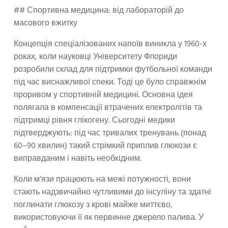
## Спортивна медицина: від лабораторій до
масового вжитку
Концепція спеціалізованих напоїв виникла у 1960-х
роках, коли науковці Університету Флориди
розробили склад для підтримки футбольної команди
під час виснажливої спеки. Тоді це було справжнім
проривом у спортивній медицині. Основна ідея
полягала в компенсації втрачених електролітів та
підтримці рівня глікогену. Сьогодні медики
підтверджують: під час тривалих тренувань (понад
60–90 хвилин) такий стрімкий приплив глюкози є
виправданим і навіть необхідним.
Коли м’язи працюють на межі потужності, вони
стають надзвичайно чутливими до інсуліну та здатні
поглинати глюкозу з крові майже миттєво,
використовуючи її як первинне джерело палива. У