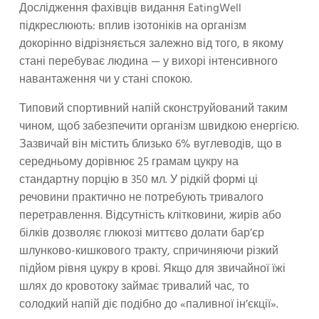
Дослідження фахівців видання EatingWell
підкреслюють: вплив ізотоніків на організм
докорінно відрізняється залежно від того, в якому
стані перебуває людина — у вихорі інтенсивного
навантаження чи у стані спокою.
Типовий спортивний напій сконструйований таким
чином, щоб забезпечити організм швидкою енергією.
Зазвичай він містить близько 6% вуглеводів, що в
середньому дорівнює 25 грамам цукру на
стандартну порцію в 350 мл. У рідкій формі ці
речовини практично не потребують тривалого
перетравлення. Відсутність клітковини, жирів або
білків дозволяє глюкозі миттєво долати бар’єр
шлунково-кишкового тракту, спричиняючи різкий
підйом рівня цукру в крові. Якщо для звичайної їжі
шлях до кровотоку займає тривалий час, то
солодкий напій діє подібно до «паливної ін’єкції».