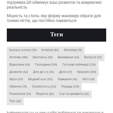
підтримка ШІ обмежує ваш розвиток та викривлює
реальність
Міцність та стиль: яку форму манікюру обрати для
тонких нігтів, що постійно ламаються
Теги
Business woman
(39)
Інтер'єр
(63)
Автоледі
(19)
Аптечка
(184)
Вагітність
(56)
Виховання
(63)
Волосся
(57)
Відносини
(64)
Господиня
(514)
Гостьові публікації
(259)
Дозвілля
(62)
Діти до 3-х
(43)
Дієти
(37)
Красуня
(394)
Мати
(211)
Модний look
(101)
Навчання
(43)
Нігті
(24)
Обличчя
(79)
Особистість
(312)
Поради
(214)
Психологія
(54)
Рецепти
(83)
Сни та прикмети
(43)
Тіло
(64)