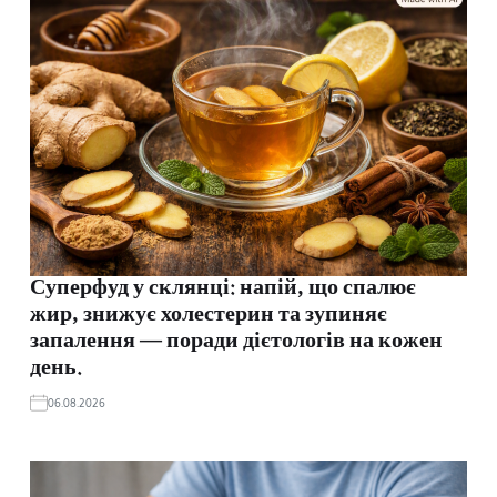
Суперфуд у склянці: напій, що спалює
жир, знижує холестерин та зупиняє
запалення — поради дієтологів на кожен
день.
06.08.2026