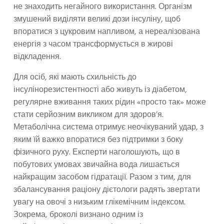
не знаходить негайного використання. Організм
змушений виділяти великі дози інсуліну, щоб
впоратися з цукровим напливом, а нереалізована
енергія з часом трансформується в жирові
відкладення.
Для осіб, які мають схильність до
інсулінорезистентності або живуть із діабетом,
регулярне вживання таких рідин «просто так» може
стати серйозним викликом для здоров’я.
Метаболічна система отримує неочікуваний удар, з
яким їй важко впоратися без підтримки з боку
фізичного руху. Експерти наголошують, що в
побутових умовах звичайна вода лишається
найкращим засобом гідратації. Разом з тим, для
збалансування раціону дієтологи радять звертати
увагу на овочі з низьким глікемічним індексом.
Зокрема, броколі визнано одним із