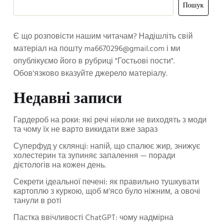
Пошук
Є що розповісти нашим читачам? Надішліть свій
матеріал на пошту
ma6670296@gmail.com
і ми
опублікуємо його в рубриці "Гостьові пости".
Обов'язково вказуйте джерело матеріалу.
Недавні записи
Гардероб на роки: які речі ніколи не виходять з моди
та чому їх не варто викидати вже зараз
Суперфуд у склянці: напій, що спалює жир, знижує
холестерин та зупиняє запалення — поради
дієтологів на кожен день.
Секрети ідеальної печені: як правильно тушкувати
картоплю з куркою, щоб м’ясо було ніжним, а овочі
танули в роті
Пастка ввічливості ChatGPT: чому надмірна