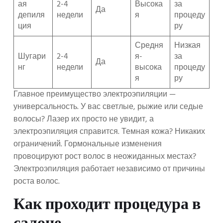
ая
2-4
Высока
за
Да
депиля
недели
я
процеду
ция
ру
Средня
Низкая
Шугари
2-4
я-
за
Да
нг
недели
высока
процеду
я
ру
Главное преимущество электроэпиляции —
универсальность. У вас светлые, рыжие или седые
волосы? Лазер их просто не увидит, а
электроэпиляция справится. Темная кожа? Никаких
ограничений. Гормональные изменения
провоцируют рост волос в неожиданных местах?
Электроэпиляция работает независимо от причины
роста волос.
Как проходит процедура в