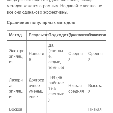
методов кажется огромным. Но давайте честно: не
все они одинаково эффективны.
Сравнение популярных методов:
Метод
Результат
Подходит для всех типов воло
Болезненность
Стоимость 
Да
Электро
(светлы
Навсегд
Средня
Средня
эпиляц
е,
а
я
я
ия
седые,
темные)
Нет (не
Лазерн
Долгоср
работае
ая
очное
Низкая-
Высока
т на
эпиляц
уменьш
средняя
я
светлых
ия
ение
)
Восков
Низкая