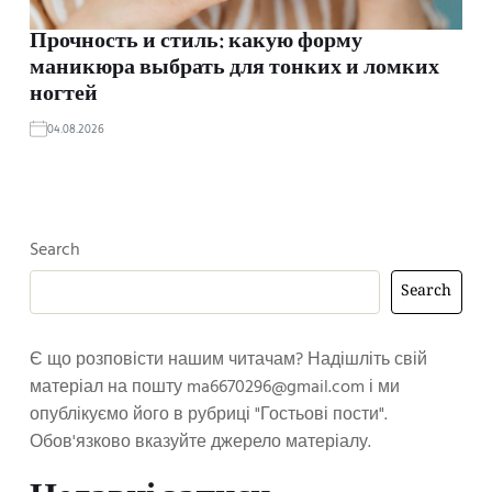
Прочность и стиль: какую форму
маникюра выбрать для тонких и ломких
ногтей
04.08.2026
Search
Search
Є що розповісти нашим читачам? Надішліть свій
матеріал на пошту
ma6670296@gmail.com
і ми
опублікуємо його в рубриці "Гостьові пости".
Обов'язково вказуйте джерело матеріалу.