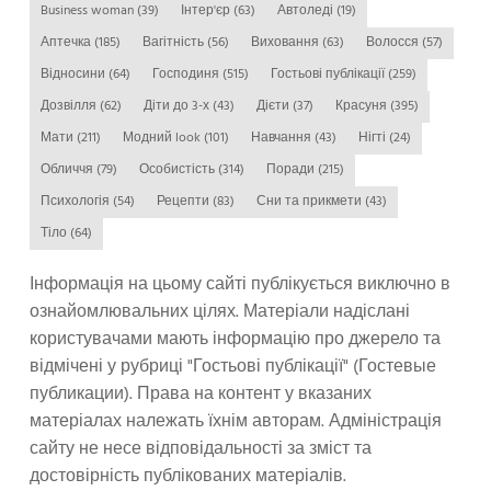
Business woman
(39)
Інтер'єр
(63)
Автоледі
(19)
Аптечка
(185)
Вагітність
(56)
Виховання
(63)
Волосся
(57)
Відносини
(64)
Господиня
(515)
Гостьові публікації
(259)
Дозвілля
(62)
Діти до 3-х
(43)
Дієти
(37)
Красуня
(395)
Мати
(211)
Модний look
(101)
Навчання
(43)
Нігті
(24)
Обличчя
(79)
Особистість
(314)
Поради
(215)
Психологія
(54)
Рецепти
(83)
Сни та прикмети
(43)
Тіло
(64)
Інформація на цьому сайті публікується виключно в
ознайомлювальних цілях. Матеріали надіслані
користувачами мають інформацію про джерело та
відмічені у рубриці "Гостьові публікації" (Гостевые
публикации). Права на контент у вказаних
матеріалах належать їхнім авторам. Адміністрація
сайту не несе відповідальності за зміст та
достовірність публікованих матеріалів.