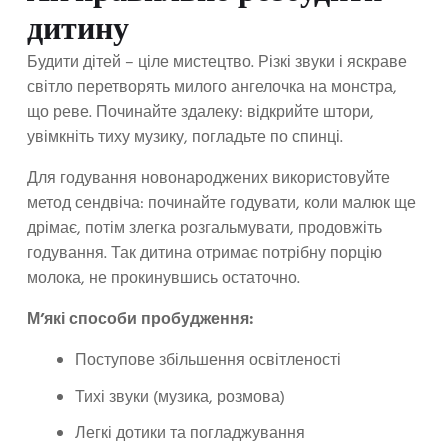
дитину
Будити дітей – ціле мистецтво. Різкі звуки і яскраве
світло перетворять милого ангелочка на монстра,
що реве. Починайте здалеку: відкрийте штори,
увімкніть тиху музику, погладьте по спинці.
Для годування новонароджених використовуйте
метод сендвіча: починайте годувати, коли малюк ще
дрімає, потім злегка розгальмувати, продовжіть
годування. Так дитина отримає потрібну порцію
молока, не прокинувшись остаточно.
М’які способи пробудження:
Поступове збільшення освітленості
Тихі звуки (музика, розмова)
Легкі дотики та погладжування