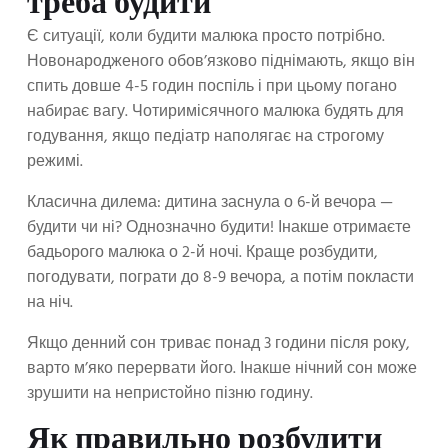
треба будити
Є ситуації, коли будити малюка просто потрібно.
Новонародженого обов’язково піднімають, якщо він
спить довше 4-5 годин поспіль і при цьому погано
набирає вагу. Чотиримісячного малюка будять для
годування, якщо педіатр наполягає на строгому
режимі.
Класична дилема: дитина заснула о 6-й вечора —
будити чи ні? Однозначно будити! Інакше отримаєте
бадьорого малюка о 2-й ночі. Краще розбудити,
погодувати, пограти до 8-9 вечора, а потім покласти
на ніч.
Якщо денний сон триває понад 3 години після року,
варто м’яко перервати його. Інакше нічний сон може
зрушити на непристойно пізню годину.
Як правильно розбудити