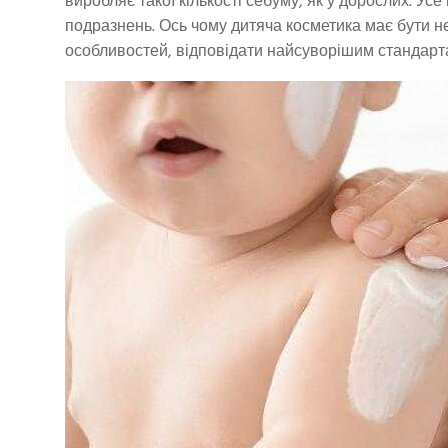
виробляє такої кількості себуму, як у дорослих. У
подразнень. Ось чому дитяча косметика має бути н
особливостей, відповідати найсуворішим стандарта