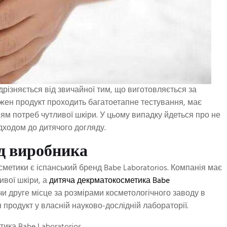
різняється від звичайної тим, що виготовляється за
ен продукт проходить багатоетапне тестування, має
ям потреб чутливої шкіри. У цьому випадку йдеться про не
ідходом до дитячого догляду.
ід виробника
сметики є іспанський бренд Babe Laboratorios. Компанія має
ивої шкіри, а
дитяча декрматокосметика Babe
чи друге місце за розмірами косметологічного заводу в
 продукт у власній науково-дослідній лабораторії.