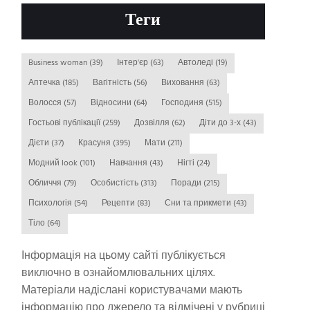
Теги
Business woman
(39)
Інтер'єр
(63)
Автоледі
(19)
Аптечка
(185)
Вагітність
(56)
Виховання
(63)
Волосся
(57)
Відносини
(64)
Господиня
(515)
Гостьові публікації
(259)
Дозвілля
(62)
Діти до 3-х
(43)
Дієти
(37)
Красуня
(395)
Мати
(211)
Модний look
(101)
Навчання
(43)
Нігті
(24)
Обличчя
(79)
Особистість
(313)
Поради
(215)
Психологія
(54)
Рецепти
(83)
Сни та прикмети
(43)
Тіло
(64)
Інформація на цьому сайті публікується
виключно в ознайомлювальних цілях.
Матеріали надіслані користувачами мають
інформацію про джерело та відмічені у рубриці