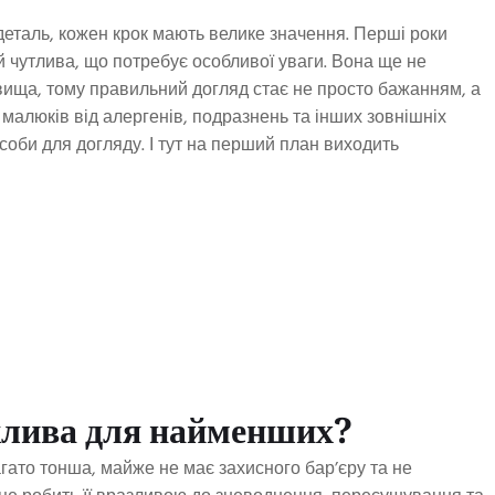
деталь, кожен крок мають велике значення. Перші роки
 й чутлива, що потребує особливої уваги. Вона ще не
вища, тому правильний догляд стає не просто бажанням, а
х малюків від алергенів, подразнень та інших зовнішніх
асоби для догляду. І тут на перший план виходить
жлива для найменших?
агато тонша, майже не має захисного бар’єру та не