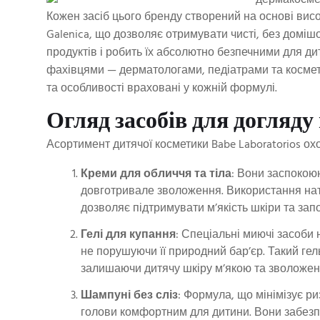
Кожен засіб цього бренду створений на основі висо
Galenica, що дозволяє отримувати чисті, без доміш
продуктів і робить їх абсолютно безпечними для ди
фахівцями — дерматологами, педіатрами та космет
та особливості враховані у кожній формулі.
Огляд засобів для догляд
Асортимент дитячої косметики Babe Laboratorios ох
Креми для обличчя та тіла
: Вони заспокою
довготривале зволоження. Використання нату
дозволяє підтримувати м’якість шкіри та зап
Гелі для купання
: Спеціальні миючі засоби
не порушуючи її природний бар’єр. Такий ге
залишаючи дитячу шкіру м’якою та зволожен
Шампуні без сліз
: Формула, що мінімізує р
голови комфортним для дитини. Вони забезп