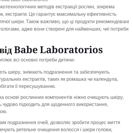
котехнологічних методів екстракції рослин, зокрема
ок, екстракти. Це гарантує максимальну ефективність
тячої шкіри. Також важливо, що ці продукти рекомендовані
ологами, адже вони створені для найменших, чиї потреби
у від Babe Laboratorios
оплює всі основні потреби дитини:
ють шкіру, знімають подразнення та забезпечують
ральних екстрактів, таких як ромашка чи календула,
обігати її пересушуванню.
 на основі рослинних компонентів ніжно очищують шкіру,
ль чудово підходить для щоденного використання,
ою.
изик подразнення очей, дозволяє зробити процес миття
ечують ретельне очищення волосся і шкіри голови,