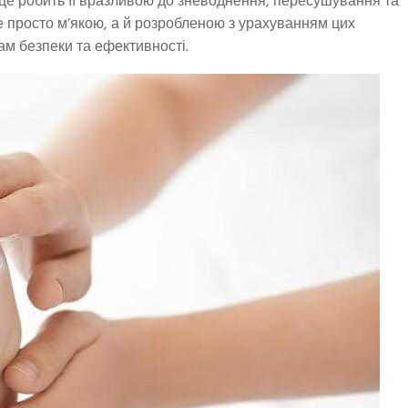
се це робить її вразливою до зневоднення, пересушування та
е просто м’якою, а й розробленою з урахуванням цих
м безпеки та ефективності.