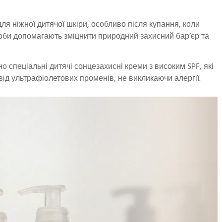
 для ніжної дитячої шкіри, особливо після купання, коли
соби допомагають зміцнити природний захисний бар’єр та
но спеціальні дитячі сонцезахисні креми з високим SPF, які
ід ультрафіолетових променів, не викликаючи алергії.