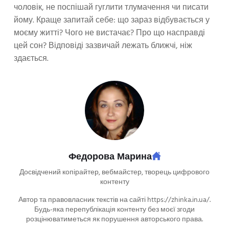
чоловік, не поспішай гуглити тлумачення чи писати
йому. Краще запитай себе: що зараз відбувається у
моєму житті? Чого не вистачає? Про що насправді
цей сон? Відповіді зазвичай лежать ближчі, ніж
здається.
Федорова Марина
Досвідчений копірайтер, вебмайстер, творець цифрового
контенту
Автор та правовласник текстів на сайті https://zhinka.in.ua/.
Будь-яка перепублікація контенту без моєї згоди
розцінюватиметься як порушення авторського права.