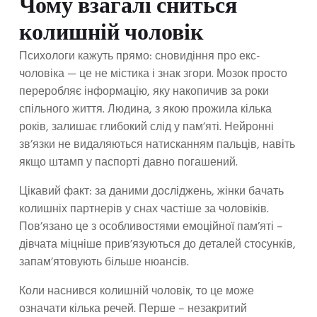
Чому взагалі сниться
колишній чоловік
Психологи кажуть прямо: сновидіння про екс-
чоловіка — це не містика і знак згори. Мозок просто
переробляє інформацію, яку накопичив за роки
спільного життя. Людина, з якою прожила кілька
років, залишає глибокий слід у пам’яті. Нейронні
зв’язки не видаляються натисканням пальців, навіть
якщо штамп у паспорті давно погашений.
Цікавий факт: за даними досліджень, жінки бачать
колишніх партнерів у снах частіше за чоловіків.
Пов’язано це з особливостями емоційної пам’яті –
дівчата міцніше прив’язуються до деталей стосунків,
запам’ятовують більше нюансів.
Коли наснився колишній чоловік, то це може
означати кілька речей. Перше – незакритий