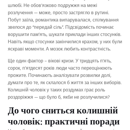
шлюбі. Не обов’язково подружжя на межі
розлучення — може, просто застрягло в рутині.
Побут заїла, романтика випарувалася, спілкування
звелося до “передай сіль”. Підсвідомість починає
ворушити пам’ять, шукати приклади інших стосунків.
Навіть якщо стосунки закінчилися крахом, у них були
яскраві моменти. А мозок любить контрастність.
Ще один фактор – вікові кризи. У тридцять п’ять,
сорок, п’ятдесят років люди часто переоцінюють
прожите. Починають аналізувати розвилки долі,
думати про те, як склалося б життя за інших виборів.
Колишній чоловік у таких роздумах грає роль
роздоріжжя — що було б, якби не розлучилися?
До чого сниться колишній
чоловік: практичні поради