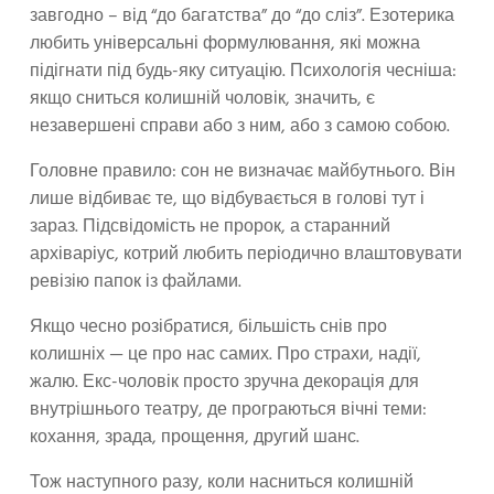
завгодно – від “до багатства” до “до сліз”. Езотерика
любить універсальні формулювання, які можна
підігнати під будь-яку ситуацію. Психологія чесніша:
якщо сниться колишній чоловік, значить, є
незавершені справи або з ним, або з самою собою.
Головне правило: сон не визначає майбутнього. Він
лише відбиває те, що відбувається в голові тут і
зараз. Підсвідомість не пророк, а старанний
архіваріус, котрий любить періодично влаштовувати
ревізію папок із файлами.
Якщо чесно розібратися, більшість снів про
колишніх — це про нас самих. Про страхи, надії,
жалю. Екс-чоловік просто зручна декорація для
внутрішнього театру, де програються вічні теми:
кохання, зрада, прощення, другий шанс.
Тож наступного разу, коли насниться колишній