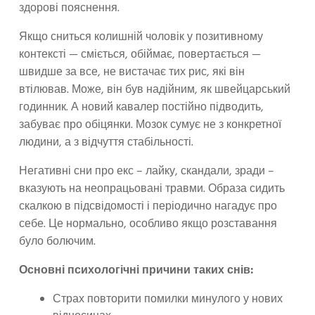
здорові пояснення.
Якщо сниться колишній чоловік у позитивному
контексті — сміється, обіймає, повертається —
швидше за все, не вистачає тих рис, які він
втілював. Може, він був надійним, як швейцарський
годинник. А новий кавалер постійно підводить,
забуває про обіцянки. Мозок сумує не з конкретної
людини, а з відчуття стабільності.
Негативні сни про екс – лайку, скандали, зради –
вказують на неопрацьовані травми. Образа сидить
скалкою в підсвідомості і періодично нагадує про
себе. Це нормально, особливо якщо розставання
було болючим.
Основні психологічні причини таких снів:
Страх повторити помилки минулого у нових