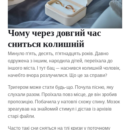
Чому через довгий час
сниться колишній
Минуло п’ять, десять, п’ятнадцять років. Давно
одружена з іншим, народила дітей, переїхала до
іншого міста. І тут бац — наснився колишній чоловік,
начебто вчора розлучилися. Що це за справи?
Тригером може стати будь-що. Почула пісню, яку
слухали разом. Проїхала повз місце, де він зробив
пропозицію. Побачила у натовпі схожу спину. Мозок
зреагував на знайомий стимул і дістав із архівів
старі файли.
Часто такі сни сняться на тлі кризи у поточному