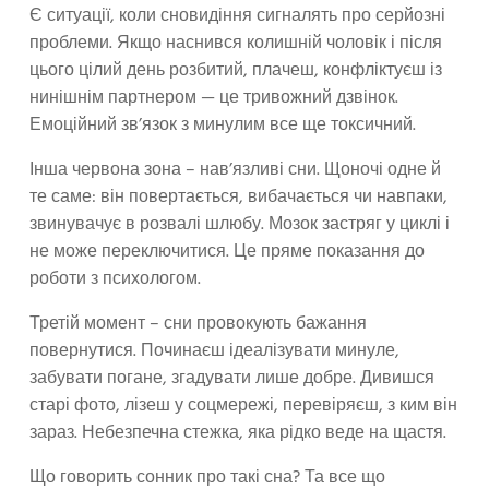
Є ситуації, коли сновидіння сигналять про серйозні
проблеми. Якщо наснився колишній чоловік і після
цього цілий день розбитий, плачеш, конфліктуєш із
нинішнім партнером — це тривожний дзвінок.
Емоційний зв’язок з минулим все ще токсичний.
Інша червона зона – нав’язливі сни. Щоночі одне й
те саме: він повертається, вибачається чи навпаки,
звинувачує в розвалі шлюбу. Мозок застряг у циклі і
не може переключитися. Це пряме показання до
роботи з психологом.
Третій момент – сни провокують бажання
повернутися. Починаєш ідеалізувати минуле,
забувати погане, згадувати лише добре. Дивишся
старі фото, лізеш у соцмережі, перевіряєш, з ким він
зараз. Небезпечна стежка, яка рідко веде на щастя.
Що говорить сонник про такі сна? Та все що