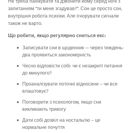
Не треба панікувати та дзвонити йому серед ночі з
запитанням “ти мене згадував?”. Сон це просто сон,
внутрішня робота психіки. Але ігнорувати сигнали
також не варто.
Що робити, якщо регулярно сниться екс:
Записувати сни в щоденник — через тиждень-
два проявиться закономірність
Чесно відповісти собі: чи є незакриті питання
до минулого?
Проаналізувати поточні відносини – чи все
влаштовує?
Поговорити з психологом, якщо сни
викликають тривогу
Дати собі дозвіл на ностальгію – це
нормальне почуття