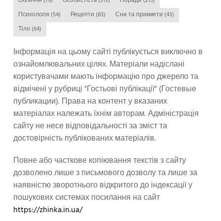
Обличчя
(79)
Особистість
(313)
Поради
(215)
Психологія
(54)
Рецепти
(83)
Сни та прикмети
(43)
Тіло
(64)
Інформація на цьому сайті публікується виключно в
ознайомлювальних цілях. Матеріали надіслані
користувачами мають інформацію про джерело та
відмічені у рубриці "Гостьові публікації" (Гостевые
публикации). Права на контент у вказаних
матеріалах належать їхнім авторам. Адміністрація
сайту не несе відповідальності за зміст та
достовірність публікованих матеріалів.
Повне або часткове копіювання текстів з сайту
дозволено лише з письмового дозволу та лише за
наявністю зворотнього відкритого до індексації у
пошукових системах посилання на сайт
https://zhinka.in.ua/