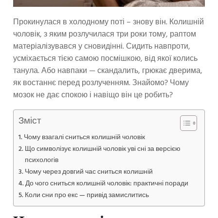
Прокинулася в холодному поті – знову він. Колишній
чоловік, з яким розлучилася три роки тому, раптом
матеріалізувався у сновидінні. Сидить навпроти,
усміхається тією самою посмішкою, від якої колись
танула. Або навпаки — скандалить, грюкає дверима,
як востаннє перед розлученням. Знайомо? Чому
мозок не дає спокою і навіщо він це робить?
Зміст
Чому взагалі сниться колишній чоловік
Що символізує колишній чоловік уві сні за версією
психологів
Чому через довгий час сниться колишній
До чого сниться колишній чоловік: практичні поради
Коли сни про екс — привід замислитись