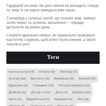
Гардероб на роки: які речі ніколи не виходять з моди
та чому їх не варто викидати вже зараз
Суперфуд у склянці: напій, що спалює жир, знижує
холестерин та зупиняє запалення — поради
дієтологів на кожен день.
Секрети ідеальної печені: як правильно тушкувати
картоплю з куркою, щоб м’ясо було ніжним, а овочі
танули в роті
Теги
Business woman
(39)
Інтер'єр
(63)
Автоледі
(19)
Аптечка
(184)
Вагітність
(56)
Виховання
(63)
Волосся
(57)
Відносини
(64)
Господиня
(514)
Гостьові публікації
(259)
Дозвілля
(62)
Діти до 3-х
(43)
Дієти
(37)
Красуня
(394)
Мати
(211)
Модний look
(101)
Навчання
(43)
Нігті
(24)