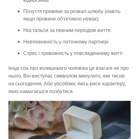
відносинах
Почуття провини за розвал шлюбу (навіть
якщо провини об’єктивно немає)
Ностальгія за певним періодом життя
Невпевненість у поточному партнері
Стрес і тривожність у повсякденному житті
Іноді сон про колишнього чоловіка це взагалі не про
нього. Він виступає символом минулого, яке тисне
на сьогодення. Або уособлює якісь риси характеру,
яких намагаєшся позбутися.