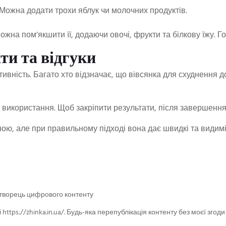
. Можна додати трохи яблук чи молочних продуктів.
ожна пом’якшити її, додаючи овочі, фрукти та білкову їжу. 
ати та відгуки
ктивність. Багато хто відзначає, що вівсянка для схуднення 
о використання. Щоб закріпити результати, після завершення 
ною, але при правильному підході вона дає швидкі та видимі
 творець цифрового контенту
і https://zhinka.in.ua/. Будь-яка перепублікація контенту без моєї зг