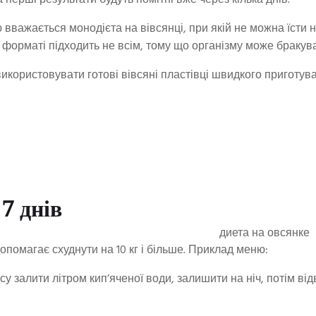
 перші результати будуть помітні вже через кілька днів.
 вважається монодієта на вівсянці, при якій не можна їсти ніч
у форматі підходить не всім, тому що організму може браку
користовувати готові вівсяні пластівці швидкого приготува
 7 днів
опомагає схуднути на 10 кг і більше. Приклад меню:
у залити літром кип’яченої води, залишити на ніч, потім від