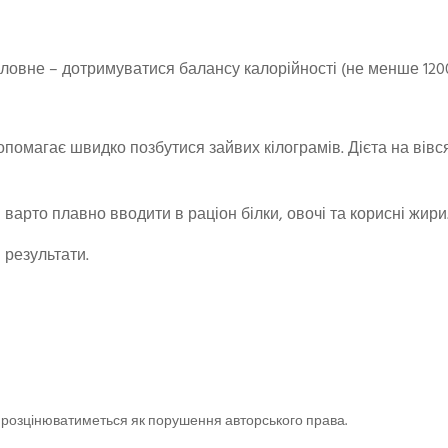
Головне – дотримуватися балансу калорійності (не менше 1200
допомагає швидко позбутися зайвих кілограмів. Дієта на вівся
варто плавно вводити в раціон білки, овочі та корисні жири
 результати.
оди розцінюватиметься як порушення авторського права.