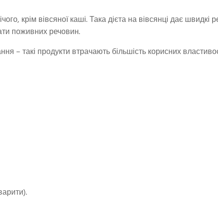
ого, крім вівсяної каші. Така дієта на вівсянці дає швидкі ре
вати поживних речовин.
ння – такі продукти втрачають більшість корисних властиво
варити).