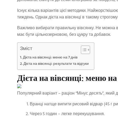
допомагає скинути до семи кілограмів за тиждень, а
Існує кілька варіантів цієї методики. Найжорсткішою
тиждень. Однак дієта на вівсянці в такому строгом
Важливо вибирати правильну вівсянку. Не можна ви
має бути цільнозерновою, без цукру та добавок.
Зміст
Дієта на вівсянці: меню на 7 днів
Дієта на вівсянці: результати та відгуки
Дієта на вівсянці: меню на
Популярний варіант – раціон “Мінус десять”, який д
Вранці натще випити рисовий відвар (45 г рис
Через 5 годин – легке перекушування.