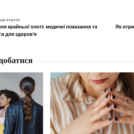
ня стаття
ня крайньої плоті: медичні показання та
Як отри
ги для здоров’я
добатися