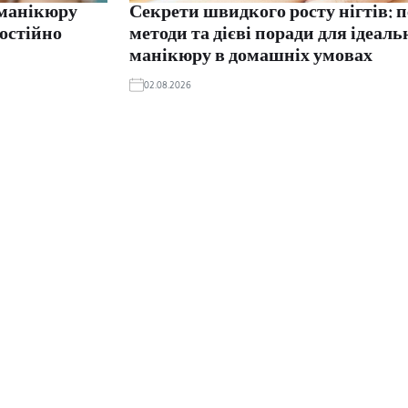
 манікюру
Секрети швидкого росту нігтів: п
постійно
методи та дієві поради для ідеаль
манікюру в домашніх умовах
02.08.2026