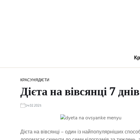
Кр
КРАСУНЯ
ДІЄТИ
Дієта на вівсянці 7 дні
14.02.2025
Дієта на вівсянці – один із найпопулярніших способ