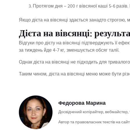
Протягом дня – 200 г вівсяної каші 5-6 разів
Якщо дієта на вівсянці здається занадто строгою, м
Дієта на вівсянці: результ
Відгуки про дієту на вівсянці підтверджують її ефе
за тиждень йде 4-7 кг, зменшується обсяг талії.
Однак дієта на вівсянці не підходить для тривалог
Таким чином, дієта на вівсянці меню може бути різ
Федорова Марина
Досвідчений копірайтер, вебмайстер,
Автор та правовласник текстів на сайт