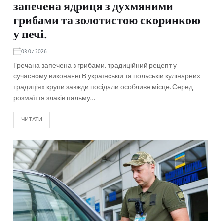
запечена ядриця з духмяними
грибами та золотистою скоринкою
у печі.
03.07.2026
Гречана запечена з грибами: традиційний рецепт у
сучасному виконанні В українській та польській кулінарних
традиціях крупи завжди посідали особливе місце. Серед
розмаїття злаків пальму…
ЧИТАТИ