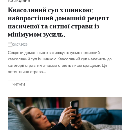
ГОСПОДИНЯ
Квасоляний суп з шинкою:
найпростіший домашній рецепт
насиченої та ситної страви із
мінімумом зусиль.
05.07.2026
Секрети домашнього затишку: готуємо поживний
квасоляний суп із шинкою Квасоляний суп належить до
категорії страв, які з часом стають лише кращими. Ця
автентична страва…
ЧИТАТИ