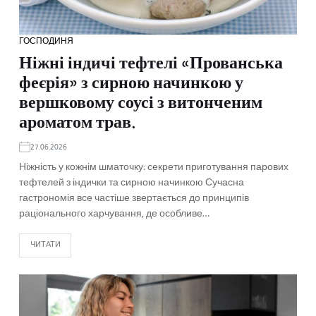
ГОСПОДИНЯ
Ніжні індичі тефтелі «Прованська
феєрія» з сирною начинкою у
вершковому соусі з витонченим
ароматом трав.
27.06.2026
Ніжність у кожнім шматочку: секрети приготування парових
тефтелей з індички та сирною начинкою Сучасна
гастрономія все частіше звертається до принципів
раціонального харчування, де особливе…
ЧИТАТИ