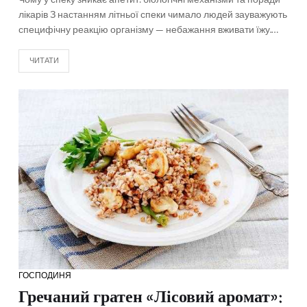
Чому у спеку зникає апетит: біологічні механізми та поради
лікарів З настанням літньої спеки чимало людей зауважують
специфічну реакцію організму — небажання вживати їжу.…
ЧИТАТИ
ГОСПОДИНЯ
Гречаний гратен «Лісовий аромат»: