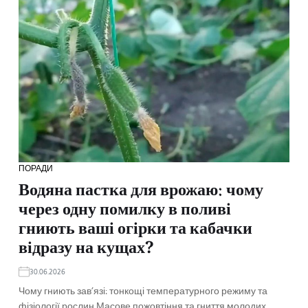
ПОРАДИ
Водяна пастка для врожаю: чому
через одну помилку в поливі
гниють ваші огірки та кабачки
відразу на кущах?
30.06.2026
Чому гниють зав’язі: тонкощі температурного режиму та
фізіології рослин Масове пожовтіння та гниття молодих