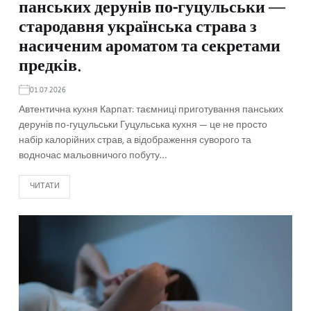
панських дерунів по-гуцульськи —
стародавня українська страва з
насиченим ароматом та секретами
предків.
01.07.2026
Автентична кухня Карпат: таємниці приготування панських
дерунів по-гуцульськи Гуцульська кухня — це не просто
набір калорійних страв, а відображення суворого та
водночас мальовничого побуту…
ЧИТАТИ