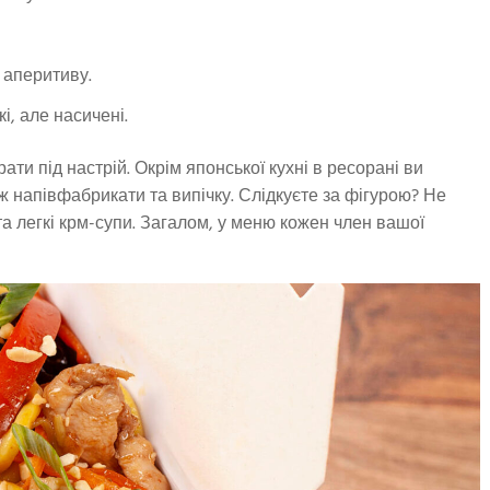
я аперитиву.
і, але насичені.
рати під настрій. Окрім японської кухні в ресорані ви
ож напівфабрикати та випічку. Слідкуєте за фігурою? Не
а легкі крм-супи. Загалом, у меню кожен член вашої