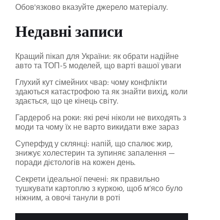
Обов'язково вказуйте джерело матеріалу.
Недавні записи
Кращий пікап для України: як обрати надійне
авто та ТОП-5 моделей, що варті вашої уваги
Глухий кут сімейних чвар: чому конфлікти
здаються катастрофою та як знайти вихід, коли
здається, що це кінець світу.
Гардероб на роки: які речі ніколи не виходять з
моди та чому їх не варто викидати вже зараз
Суперфуд у склянці: напій, що спалює жир,
знижує холестерин та зупиняє запалення —
поради дієтологів на кожен день.
Секрети ідеальної печені: як правильно
тушкувати картоплю з куркою, щоб м’ясо було
ніжним, а овочі танули в роті