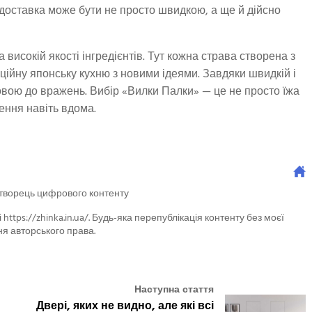
що доставка може бути не просто швидкою, а ще й дійсно
 високій якості інгредієнтів. Тут кожна страва створена з
ійну японську кухню з новими ідеями. Завдяки швидкій і
товою до вражень. Вибір «Вилки Палки» — це не просто їжа
ення навіть вдома.
 творець цифрового контенту
 https://zhinka.in.ua/. Будь-яка перепублікація контенту без моєї
я авторського права.
Наступна стаття
Двері, яких не видно, але які всі