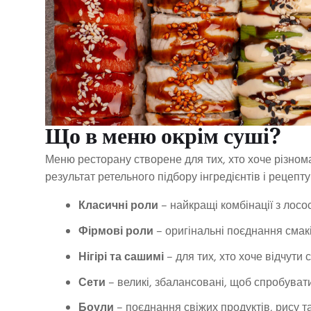
Що в меню окрім суші?
Меню ресторану створене для тих, хто хоче різнома
результат ретельного підбору інгредієнтів і рецепту
Класичні роли
– найкращі комбінації з лосо
Фірмові роли
– оригінальні поєднання смакі
Нігірі та сашимі
– для тих, хто хоче відчути 
Сети
– великі, збалансовані, щоб спробувати
Боули
– поєднання свіжих продуктів, рису та