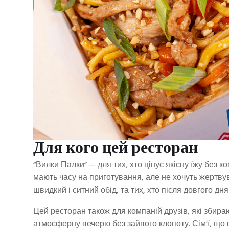
Для кого цей ресторан
“Вилки Палки” — для тих, хто цінує якісну їжу без к
мають часу на приготування, але не хочуть жертву
швидкий і ситний обід, та тих, хто після довгого д
Цей ресторан також для компаній друзів, які збира
атмосферну вечерю без зайвого клопоту. Сім’ї, що ц