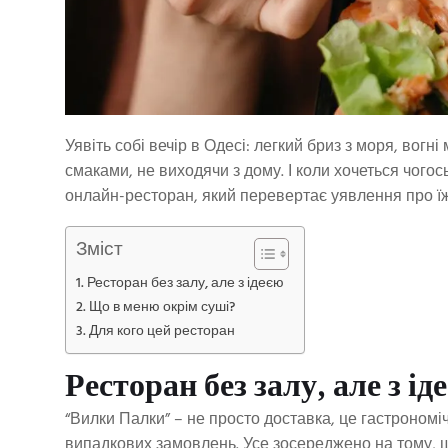
Уявіть собі вечір в Одесі: легкий бриз з моря, вог
смаками, не виходячи з дому. І коли хочеться чогос
онлайн-ресторан, який перевертає уявлення про ї
Зміст
Ресторан без залу, але з ідеєю
Що в меню окрім суші?
Для кого цей ресторан
Ресторан без залу, але з ід
“Вилки Палки” – не просто доставка, це гастрономічн
випадкових замовлень. Усе зосереджено на тому, 