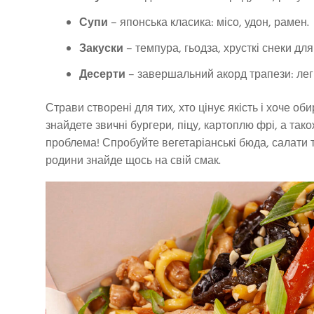
Супи
– японська класика: місо, удон, рамен.
Закуски
– темпура, гьодза, хрусткі снеки дл
Десерти
– завершальний акорд трапези: легк
Страви створені для тих, хто цінує якість і хоче оби
знайдете звичні бургери, піцу, картоплю фрі, а так
проблема! Спробуйте вегетаріанські бюда, салати т
родини знайде щось на свій смак.