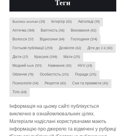
Теги
Business woman
(39)
Інтер'єр
(63)
Автоледі
(19)
Аптечка
(184)
Вагітність
(56)
Виховання
(63)
Волосся
(57)
Відносини
(64)
Господиня
(514)
Гостьові публікації
(259)
Дозвілля
(62)
Діти до 3-х
(43)
Дієти
(37)
Красуня
(394)
Мати
(211)
Модний look
(101)
Навчання
(43)
Нігті
(24)
Обличчя
(79)
Особистість
(313)
Поради
(215)
Психологія
(54)
Рецепти
(83)
Сни та прикмети
(43)
Тіло
(64)
Інформація на цьому сайті публікується
виключно в ознайомлювальних цілях.
Матеріали надіслані користувачами мають
інформацію про джерело та відмічені у рубриці