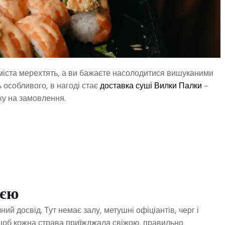
ні міста мерехтять, а ви бажаєте насолодитися вишуканими
ь особливого, в нагоді стає
доставка суші Вилки Палки
–
жу на замовлення.
еєю
ий досвід. Тут немає залу, метушні офіціантів, черг і
щоб кожна страва приїжджала свіжою, правильно