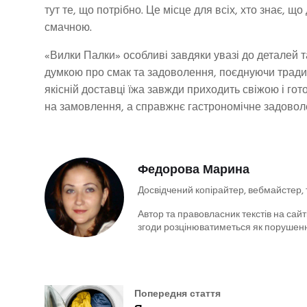
тут те, що потрібно. Це місце для всіх, хто знає, 
смачною.
«Вилки Палки» особливі завдяки увазі до деталей та
думкою про смак та задоволення, поєднуючи традиц
якісній доставці їжа завжди приходить свіжою і го
на замовлення, а справжнє гастрономічне задовол
Федорова Марина
Досвідчений копірайтер, вебмайстер,
Автор та правовласник текстів на сайті
згоди розцінюватиметься як порушенн
Попередня стаття