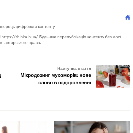
 творець цифрового контенту
 https://zhinka.in.ua/. Будь-яка перепублікація контенту без моєї
я авторського права.
Наступна стаття
д
Мікродозинг мухоморів: нове
слово в оздоровленні