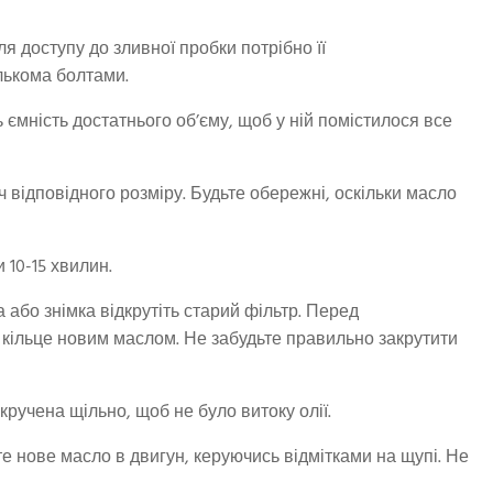
я доступу до зливної пробки потрібно її
лькома болтами.
 ємність достатнього об’єму, щоб у ній помістилося все
 відповідного розміру. Будьте обережні, оскільки масло
 10-15 хвилин.
або знімка відкрутіть старий фільтр. Перед
 кільце новим маслом. Не забудьте правильно закрутити
ручена щільно, щоб не було витоку олії.
 нове масло в двигун, керуючись відмітками на щупі. Не