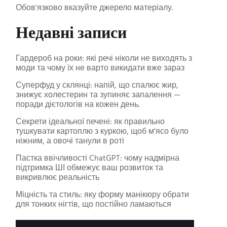
Обов'язково вказуйте джерело матеріалу.
Недавні записи
Гардероб на роки: які речі ніколи не виходять з
моди та чому їх не варто викидати вже зараз
Суперфуд у склянці: напій, що спалює жир,
знижує холестерин та зупиняє запалення —
поради дієтологів на кожен день.
Секрети ідеальної печені: як правильно
тушкувати картоплю з куркою, щоб м’ясо було
ніжним, а овочі танули в роті
Пастка ввічливості ChatGPT: чому надмірна
підтримка ШІ обмежує ваш розвиток та
викривлює реальність
Міцність та стиль: яку форму манікюру обрати
для тонких нігтів, що постійно ламаються