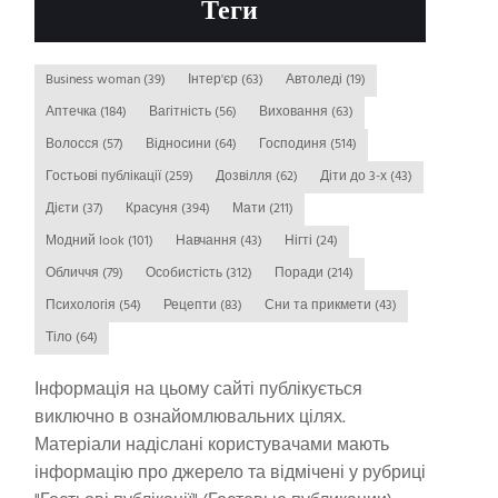
Теги
Business woman
(39)
Інтер'єр
(63)
Автоледі
(19)
Аптечка
(184)
Вагітність
(56)
Виховання
(63)
Волосся
(57)
Відносини
(64)
Господиня
(514)
Гостьові публікації
(259)
Дозвілля
(62)
Діти до 3-х
(43)
Дієти
(37)
Красуня
(394)
Мати
(211)
Модний look
(101)
Навчання
(43)
Нігті
(24)
Обличчя
(79)
Особистість
(312)
Поради
(214)
Психологія
(54)
Рецепти
(83)
Сни та прикмети
(43)
Тіло
(64)
Інформація на цьому сайті публікується
виключно в ознайомлювальних цілях.
Матеріали надіслані користувачами мають
інформацію про джерело та відмічені у рубриці