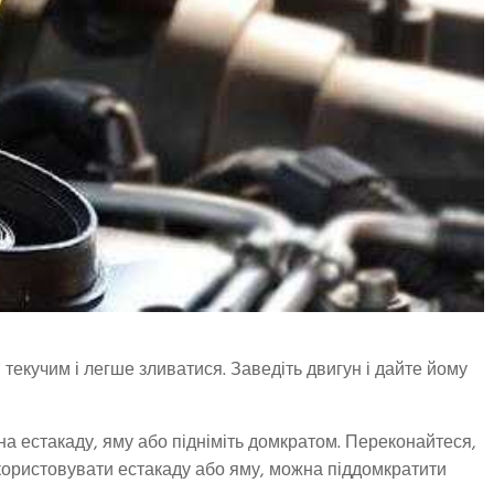
 текучим і легше зливатися. Заведіть двигун і дайте йому
на естакаду, яму або підніміть домкратом. Переконайтеся,
користовувати естакаду або яму, можна піддомкратити