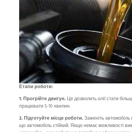
Етапи роботи:
1. Прогрійте двигун.
Це дозволить олії стати більш
працювати 5-10 хвилин.
2. Підготуйте місце роботи.
Заженіть автомобіль 
що автомобіль стійкий. Якщо немає можливості ви