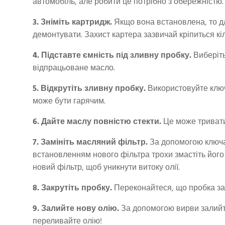
автомобіль, але робити це потрібно з обережністю.
3. Зніміть картридж.
Якщо вона встановлена, то дл
демонтувати. Захист картера зазвичай кріпиться кі
4. Підставте ємність під зливну пробку.
Виберіть
відпрацьоване масло.
5. Відкрутіть зливну пробку.
Використовуйте ключ
може бути гарячим.
6. Дайте маслу повністю стекти.
Це може тривати
7. Замініть масляний фільтр.
За допомогою ключа 
встановленням нового фільтра трохи змастіть його
новий фільтр, щоб уникнути витоку олії.
8. Закрутіть пробку.
Переконайтеся, що пробка зак
9. Залийте нову олію.
За допомогою вирви залийте
переливайте олію!