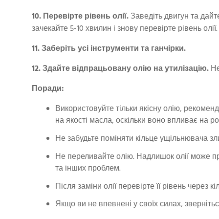
10. Перевірте рівень олії.
Заведіть двигун та дайт
зачекайте 5-10 хвилин і знову перевірте рівень олі
11. Заберіть усі інструменти та ганчірки.
12. Здайте відпрацьовану олію на утилізацію.
Не
Поради:
Використовуйте тільки якісну олію, рекоме
на якості масла, оскільки воно впливає на р
Не забудьте поміняти кільце ущільнювача зл
Не переливайте олію. Надлишок олії може п
та інших проблем.
Після заміни олії перевірте її рівень через кіл
Якщо ви не впевнені у своїх силах, зверніть