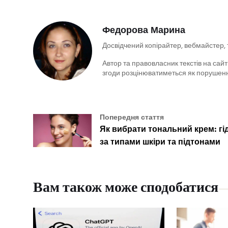
Федорова Марина
Досвідчений копірайтер, вебмайстер,
Автор та правовласник текстів на сайті
згоди розцінюватиметься як порушенн
Попередня стаття
Як вибрати тональний крем: гі
за типами шкіри та підтонами
Вам також може сподобатися