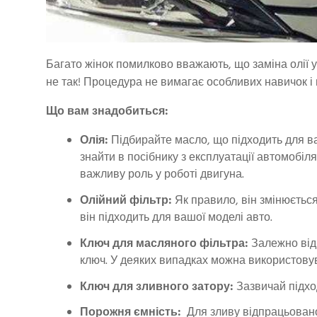
Багато жінок помилково вважають, що заміна олії у
не так! Процедура не вимагає особливих навичок і 
Що вам знадобиться:
Олія:
Підбирайте масло, що підходить для ва
знайти в посібнику з експлуатації автомобіл
важливу роль у роботі двигуна.
Олійний фільтр:
Як правило, він змінюється
він підходить для вашої моделі авто.
Ключ для масляного фільтра:
Залежно від 
ключ. У деяких випадках можна використовув
Ключ для зливного затору:
Зазвичай підход
Порожня ємність:
Для зливу відпрацьованої 