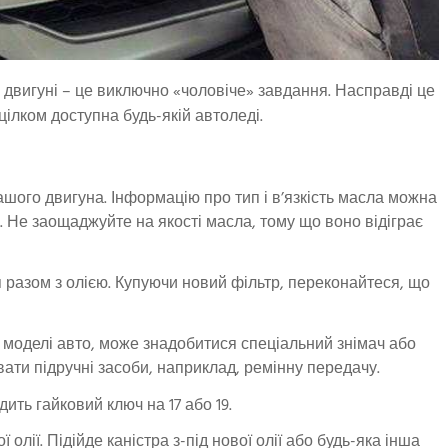
 двигуні – це виключно «чоловіче» завдання. Насправді це
цілком доступна будь-якій автоледі.
шого двигуна. Інформацію про тип і в’язкість масла можна
я. Не заощаджуйте на якості масла, тому що воно відіграє
 разом з олією. Купуючи новий фільтр, переконайтеся, що
моделі авто, може знадобитися спеціальний знімач або
ати підручні засоби, наприклад, ремінну передачу.
ить гайковий ключ на 17 або 19.
олії. Підійде каністра з-під нової олії або будь-яка інша